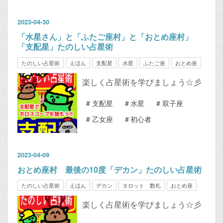
2023
-
04
-
30
「水星さん」と「ふたご座村」と「おとめ座村」
「支配星」たのしい占星術
たのしい占星術
えほん
支配星
水星
ふたご座
おとめ座
楽しく占星術を学びましょう☆彡
#
支配星
#
水星
#
双子座
#
乙女座
#
初心者
2023
-
04
-
09
おとめ座村 最後の10度「デカン」たのしい占星術
たのしい占星術
えほん
デカン
タロット 数札
おとめ座
楽しく占星術を学びましょう☆彡