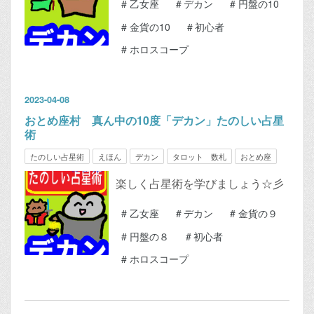
#
乙女座
#
デカン
#
円盤の10
#
金貨の10
#
初心者
#
ホロスコープ
2023
-
04
-
08
おとめ座村 真ん中の10度「デカン」たのしい占星
術
たのしい占星術
えほん
デカン
タロット 数札
おとめ座
楽しく占星術を学びましょう☆彡
#
乙女座
#
デカン
#
金貨の９
#
円盤の８
#
初心者
#
ホロスコープ