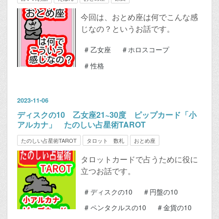
今回は、おとめ座は何でこんな感
じなの？というお話です。
#
乙女座
#
ホロスコープ
#
性格
2023
-
11
-
06
ディスクの10 乙女座21~30度 ピップカード「小
アルカナ」 たのしい占星術TAROT
たのしい占星術TAROT
タロット 数札
おとめ座
タロットカードで占うために役に
立つお話です。
#
ディスクの10
#
円盤の10
#
ペンタクルスの10
#
金貨の10