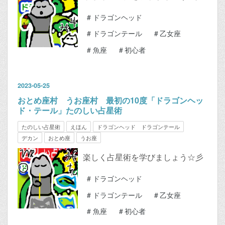
#
ドラゴンヘッド
#
ドラゴンテール
#
乙女座
#
魚座
#
初心者
2023
-
05
-
25
おとめ座村 うお座村 最初の10度「ドラゴンヘッ
ド・テール」たのしい占星術
たのしい占星術
えほん
ドラゴンヘッド ドラゴンテール
デカン
おとめ座
うお座
楽しく占星術を学びましょう☆彡
#
ドラゴンヘッド
#
ドラゴンテール
#
乙女座
#
魚座
#
初心者