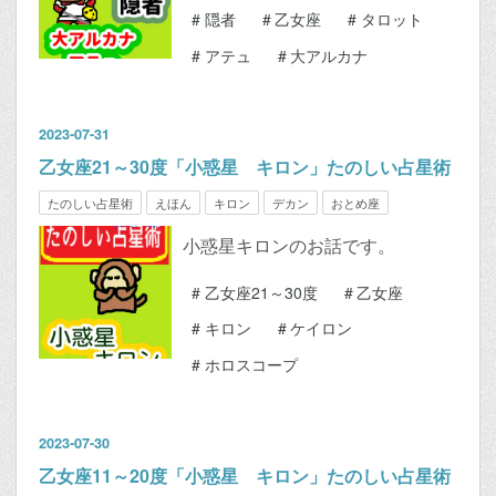
#
隠者
#
乙女座
#
タロット
#
アテュ
#
大アルカナ
2023
-
07
-
31
乙女座21～30度「小惑星 キロン」たのしい占星術
たのしい占星術
えほん
キロン
デカン
おとめ座
小惑星キロンのお話です。
#
乙女座21～30度
#
乙女座
#
キロン
#
ケイロン
#
ホロスコープ
2023
-
07
-
30
乙女座11～20度「小惑星 キロン」たのしい占星術