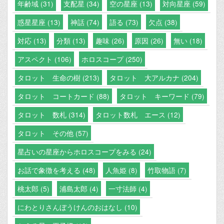
年齢域 (31)
支配星 (34)
空の星座 (13)
対向星座 (59)
惑星星座 (13)
神話 (74)
語る (73)
欠点 (38)
対応 (13)
分類 (13)
趣味 (26)
原因 (26)
無い (18)
アスペクト (106)
ホロスコープ (250)
タロット 生命の樹 (213)
タロット 大アルカナ (204)
タロット コートカード (88)
タロット キーワード (79)
タロット 数札 (314)
タロット数札 エース (12)
タロット その他 (57)
星占いの星座からホロスコープをみる (24)
お話で象徴を考える (48)
人魚姫 (8)
竹取物語 (7)
桃太郎 (5)
浦島太郎 (4)
一寸法師 (4)
にわとりさんぼうけんのおはなし (10)