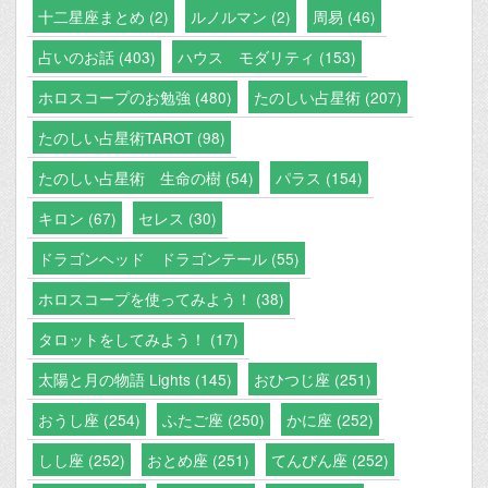
十二星座まとめ (2)
ルノルマン (2)
周易 (46)
占いのお話 (403)
ハウス モダリティ (153)
ホロスコープのお勉強 (480)
たのしい占星術 (207)
たのしい占星術TAROT (98)
たのしい占星術 生命の樹 (54)
パラス (154)
キロン (67)
セレス (30)
ドラゴンヘッド ドラゴンテール (55)
ホロスコープを使ってみよう！ (38)
タロットをしてみよう！ (17)
太陽と月の物語 Lights (145)
おひつじ座 (251)
おうし座 (254)
ふたご座 (250)
かに座 (252)
しし座 (252)
おとめ座 (251)
てんびん座 (252)