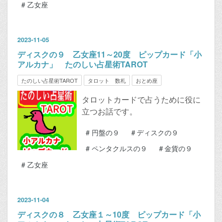
#
乙女座
2023
-
11
-
05
ディスクの９ 乙女座11～20度 ピップカード「小
アルカナ」 たのしい占星術TAROT
たのしい占星術TAROT
タロット 数札
おとめ座
タロットカードで占うために役に
立つお話です。
#
円盤の９
#
ディスクの９
#
ペンタクルスの９
#
金貨の９
#
乙女座
2023
-
11
-
04
ディスクの８ 乙女座１～10度 ピップカード「小