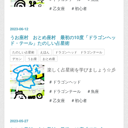
#
乙女座
#
初心者
2023
-
06
-
12
うお座村 おとめ座村 最初の10度「ドラゴンヘッ
ド・テール」たのしい占星術
たのしい占星術
えほん
ドラゴンヘッド ドラゴンテール
デカン
うお座
おとめ座
楽しく占星術を学びましょう☆彡
#
ドラゴンヘッド
#
ドラゴンテール
#
魚座
#
乙女座
#
初心者
2023
-
05
-
27