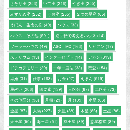
さそり座 (253)
いて座 (246)
やぎ座 (255)
みずがめ座 (252)
うお座 (255)
２つの星座 (65)
えほん 生命の樹 (49)
ハウス (33)
ハウス その他 (591)
逆回転で考えるハウス (14)
ソーラーハウス (49)
ASC MC (163)
サビアン (17)
ステリウム (13)
インターセプト (14)
デカン (319)
ドデカテモリー (39)
一年一度法 (38)
恋愛 (154)
結婚 (31)
仕事 (163)
お金 (27)
えほん (519)
星占い (206)
四要素 (139)
三区分 (87)
二区分 (73)
その他区分 (36)
月相 (23)
月 (105)
水星 (86)
金星 (87)
太陽 (227)
火星 (88)
木星 (86)
土星 (88)
天王星 (50)
海王星 (51)
冥王星 (39)
惑星格式 (89)