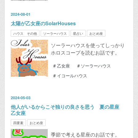
2024
-
08
-
01
太陽が乙女座のSolarHouses
ハウス その他
ソーラーハウス
星占い
おとめ座
ソーラーハウスを使ってしっかり
ホロスコープを読むお話です。
#
乙女座
#
ソーラーハウス
#
イコールハウス
2024
-
05
-
03
他人がいるからこそ独りの良さを思う 夏の星座
乙女座
四要素
おとめ座
季節で考える星座のお話です。