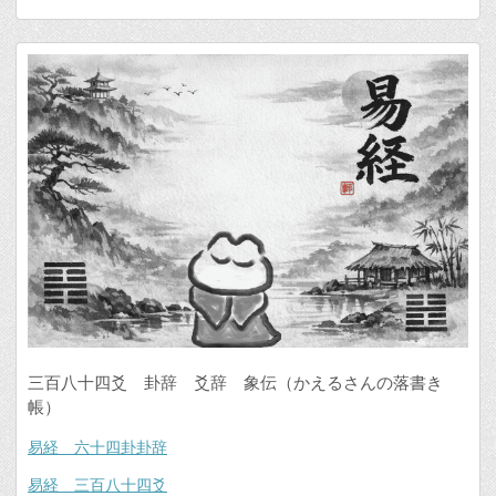
三百八十四爻 卦辞 爻辞 象伝（かえるさんの落書き
帳）
易経 六十四卦卦辞
易経 三百八十四爻