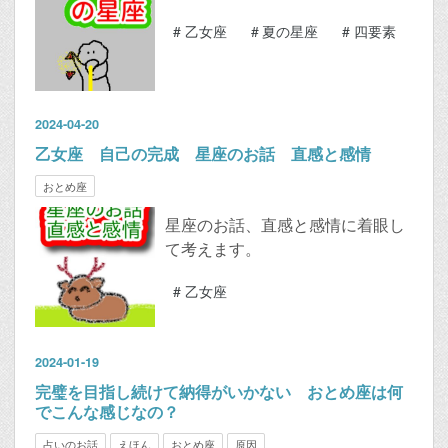
#
乙女座
#
夏の星座
#
四要素
2024
-
04
-
20
乙女座 自己の完成 星座のお話 直感と感情
おとめ座
星座のお話、直感と感情に着眼し
て考えます。
#
乙女座
2024
-
01
-
19
完璧を目指し続けて納得がいかない おとめ座は何
でこんな感じなの？
占いのお話
えほん
おとめ座
原因