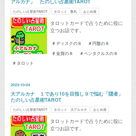
アルカナ」 たのしい占星術TAROT
たのしい占星術TAROT
タロット 数札
おとめ座
タロットカードで占うために役に
立つお話です。
#
ディスクの８
#
円盤の８
#
金貨の８
#
ペンタクルスの８
#
タロット
2023
-
10
-
04
大アルカナ １であり10を目指し９で悩む「隠者」
たのしい占星術TAROT
たのしい占星術TAROT
タロット 大アルカナ
おとめ座
タロットカードで占うために役に
立つお話です。